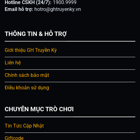
Hotline CSKH (24/7):
1900.9999
Email hỗ trợ:
hotro@ghtruyenky.vn
THÔNG TIN & HỖ TRỢ
Giới thiệu GH Truyền Kỳ
Liên hệ
Chính sách bảo mật
Điều khoản sử dụng
CHUYÊN MỤC TRÒ CHƠI
Tin Tức Cập Nhật
Giftcode