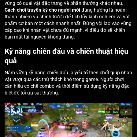
vùng có quái vật đặc trưng và phần thưởng khác nhau.
Cách chơi truyền kỳ cho người mới
đúng hướng là hoàn
thành nhiệm vụ chính trước để tích lũy kinh nghiệm và vật
phẩm cơ bản một cách nhanh nhất. Đừng vội lao vào vùng
cấp cao khi nhân vật chưa đủ mạnh, vì điều đó sẽ khiến
bạn mất tài nguyên không đáng.
Kỹ năng chiến đấu và chiến thuật hiệu
quả
Nắm vững kỹ năng chiến đấu là yếu tố then chốt giúp nhân
vật vượt qua các thử thách khó trong game. Người chơi
cần hiểu cơ chế combo và thời điểm sử dụng kỹ năng đặc
biệt để tối ưu sát thương.