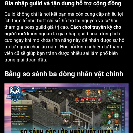
Gia nhập guild và tận dụng hỗ trợ cộng đồng
Guild không chỉ là nơi kết bạn mà còn cung cấp nhiều lợi
ích thực tế như buff chỉ số, hỗ trợ tài nguyên và cơ hội
tham gia boss guild giá trị cao.
Cách chơi truyền kỳ cho
người mới
khôn ngoan là gia nhập guild hoạt động tích
cực ngay khi mở khóa tính năng này để nhận được sự hỗ
trợ từ người chơi lâu năm. Học hỏi kinh nghiệm từ thành
viên cũ sẽ giúp bạn tránh được nhiều sai lầm phổ biến
trong giai đoạn đầu.
Bảng so sánh ba dòng nhân vật chính