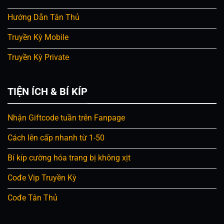
Hướng Dẫn Tân Thủ
Truyền Kỳ Mobile
Truyền Kỳ Private
TIỆN ÍCH & BÍ KÍP
Nhận Giftcode tuần trên Fanpage
Cách lên cấp nhanh từ 1-50
Bí kíp cường hóa trang bị không xịt
Cođe Vip Truyền Kỳ
Cođe Tân Thủ