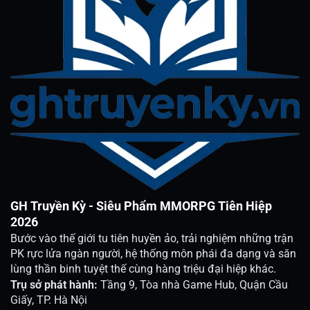
GH Truyền Kỳ - Siêu Phẩm MMORPG Tiên Hiệp
2026
Bước vào thế giới tu tiên huyền ảo, trải nghiệm những trận
PK rực lửa ngàn người, hệ thống môn phái đa dạng và săn
lùng thần binh tuyệt thế cùng hàng triệu đại hiệp khác.
Trụ sở phát hành:
Tầng 9, Tòa nhà Game Hub, Quận Cầu
Giấy, TP. Hà Nội