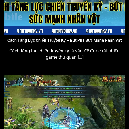
Cách Tăng Lực Chiến Truyền Kỳ – Bứt Phá Sức Mạnh
Nhân Vật
Cách Tăng Lực Chiến Truyền Kỳ – Bứt Phá Sức Mạnh Nhân Vật
Cách tăng lực chiến truyền kỳ là vấn đề được rất nhiều
game thủ quan [...]