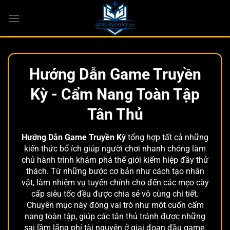
Bỏ
qua
nội
dung
Hướng Dẫn Game Truyền
Kỳ - Cẩm Nang Toàn Tập
Tân Thủ
Hướng Dẫn Game Truyền Kỳ
tổng hợp tất cả những
kiến thức bổ ích giúp người chơi nhanh chóng làm
chủ hành trình khám phá thế giới kiếm hiệp đầy thử
thách. Từ những bước cơ bản như cách tạo nhân
vật, làm nhiệm vụ tuyến chính cho đến các mẹo cày
cấp siêu tốc đều được chia sẻ vô cùng chi tiết.
Chuyên mục này đóng vai trò như một cuốn cẩm
nang toàn tập, giúp các tân thủ tránh được những
sai lầm lãng phí tài nguyên ở giai đoạn đầu game.