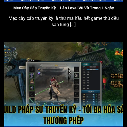
Mẹo Cày Cấp Truyền Kỳ – Lên Level Vù Vù Trong 1 Ngày
Mẹo cày cấp truyền kỳ là thứ mà hầu hết game thủ đều
săn lùng [...]
Build Pháp Sư Truyền Kỳ – Tối Đa Hóa Sát Thương Phép