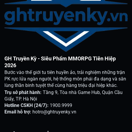
GH Truyền Kỳ - Siêu Phẩm MMORPG Tiên Hiệp
2026
Bước vào thế giới tu tiên huyền ảo, trải nghiệm những trận
PK rực lửa ngàn người, hệ thống môn phái đa dạng và săn
lùng thần binh tuyệt thế cùng hàng triệu đại hiệp khác.
Trụ sở phát hành:
Tầng 9, Tòa nhà Game Hub, Quận Cầu
Giấy, TP. Hà Nội
Hotline CSKH (24/7):
1900.9999
Email hỗ trợ:
hotro@ghtruyenky.vn