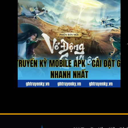
Tải Truyền Kỳ Mobile Apk – Cài Đặt Game Nhanh
Nhất