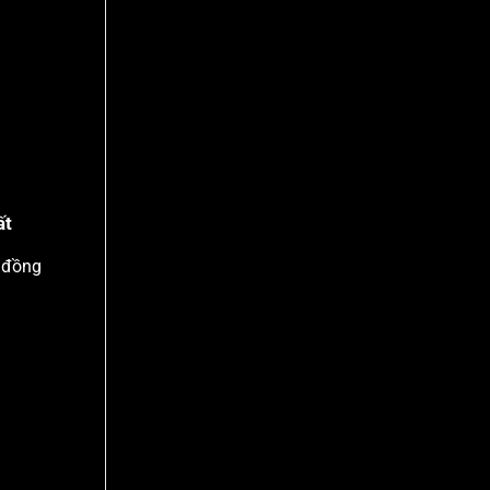
ất
g đồng