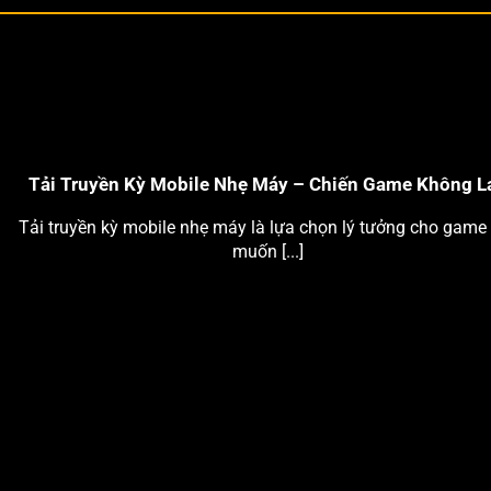
Tải Truyền Kỳ Mobile Nhẹ Máy – Chiến Game Không L
Tải truyền kỳ mobile nhẹ máy là lựa chọn lý tưởng cho game
muốn [...]