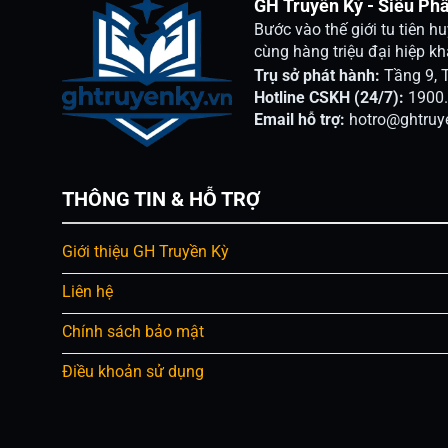
GH Truyền Kỳ - Siêu P
Bước vào thế giới tu tiên h
cùng hàng triệu đại hiệp kh
Trụ sở phát hành:
Tầng 9, 
Hotline CSKH (24/7):
1900
Email hỗ trợ:
hotro@ghtruy
THÔNG TIN & HỖ TRỢ
Giới thiệu GH Truyền Kỳ
Liên hệ
Chính sách bảo mật
Điều khoản sử dụng