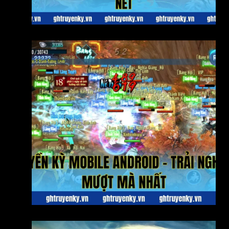
Truyền Kỳ Mobile IOS – Đồ Họa Đỉnh Cao Sắc Nét
Truyền Kỳ Mobile Android – Trải Nghiệm Mượt Mà
Nhất