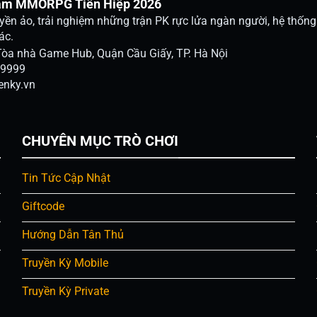
hẩm MMORPG Tiên Hiệp 2026
uyền ảo, trải nghiệm những trận PK rực lửa ngàn người, hệ thốn
ác.
Tòa nhà Game Hub, Quận Cầu Giấy, TP. Hà Nội
.9999
enky.vn
CHUYÊN MỤC TRÒ CHƠI
Tin Tức Cập Nhật
Giftcode
Hướng Dẫn Tân Thủ
Truyền Kỳ Mobile
Truyền Kỳ Private