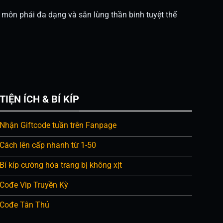
g môn phái đa dạng và săn lùng thần binh tuyệt thế
TIỆN ÍCH & BÍ KÍP
Nhận Giftcode tuần trên Fanpage
Cách lên cấp nhanh từ 1-50
Bí kíp cường hóa trang bị không xịt
Cođe Vip Truyền Kỳ
Cođe Tân Thủ