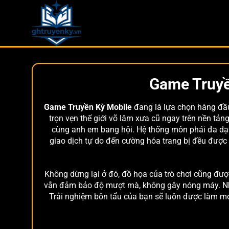
Bỏ
qua
nội
dung
Game Truyề
Game Truyền Kỳ Mobile
đang là lựa chọn hàng đầu
trọn vẹn thế giới võ lâm xưa cũ ngay trên nền tả
cùng anh em bang hội. Hệ thống môn phái đa dạng
giao dịch tự do đến cường hóa trang bị đều được 
Không dừng lại ở đó, đồ họa của trò chơi cũng đ
vẫn đảm bảo độ mượt mà, không gây nóng máy. Nhà
Trải nghiệm bôn tẩu của bạn sẽ luôn được làm mới