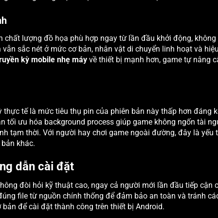
nh
nh chất lượng đồ họa phù hợp ngay từ lần đầu khởi động, không
 vẫn sắc nét ở mức cơ bản, nhân vật di chuyển linh hoạt và hiệ
 truyền kỳ mobile nhẹ máy
về thiết bị mạnh hơn, game tự nâng 
 thực tế là mức tiêu thụ pin của phiên bản này thấp hơn đáng k
án tối ưu hóa background process giúp game không ngốn tài ng
h tạm thời. Với người hay chơi game ngoài đường, đây là yếu 
 bản khác.
ng dẫn cài đặt
hông đòi hỏi kỹ thuật cao, ngay cả người mới lần đầu tiếp cận 
i đúng file từ nguồn chính thống để đảm bảo an toàn và tránh cá
ản để cài đặt thành công trên thiết bị Android.