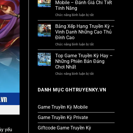
Kiếm
Mobile – Đánh Giá Chi Tiết
Đông
Hiệp
Tính Năng
Người
Năm
Chơi
Nay
Chức năng bình luận bị tắt
ở
–
Review
Sân
Game
Bảng Xếp Hạng Truyền Kỳ –
Chơi
Truyền
PK
Vinh Danh Những Cao Thủ
Kỳ
Nghẹt
Đỉnh Cao
Mobile
Thở
–
24/7
Chức năng bình luận bị tắt
ở
Đánh
Bảng
Giá
Xếp
Top Game Truyền Kỳ Hay –
Chi
Hạng
Tiết
Những Phiên Bản Đáng
Truyền
Tính
Chơi Nhất
Kỳ
Năng
–
Chức năng bình luận bị tắt
ở
Vinh
Top
Danh
Game
Những
Truyền
DANH MỤC GHTRUYENKY.VN
Cao
Kỳ
Thủ
Hay
Đỉnh
–
Cao
Những
Game Truyền Kỳ Mobile
Phiên
Bản
Game Truyền Kỳ Private
Đáng
Chơi
Giftcode Game Truyền Kỳ
Nhất
áy yếu