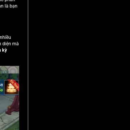
ản là bạn
 nhiều
n diện mà
n kỳ