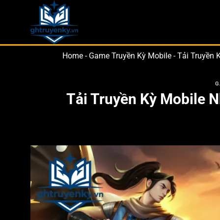
Bỏ
qua
nội
dung
Home
-
Game Truyền Kỳ Mobile
-
Tải Truyền 
G
Tải Truyền Kỳ Mobile 