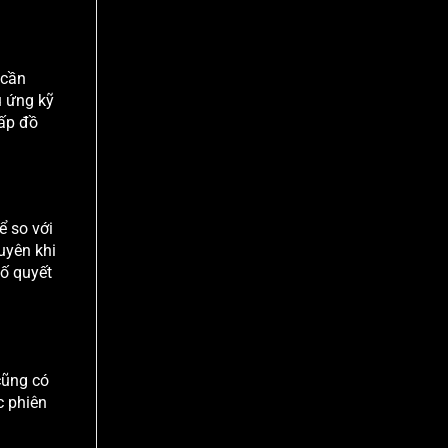
 cần
u ứng kỹ
cấp đồ
ể so với
uyên khi
tố quyết
cũng có
c phiên