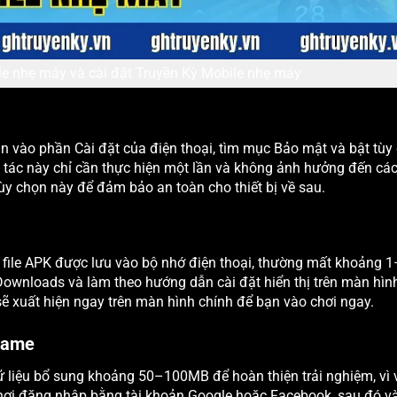
le nhẹ máy và cài đặt Truyền Kỳ Mobile nhẹ máy
ần vào phần Cài đặt của điện thoại, tìm mục Bảo mật và bật tùy
 tác này chỉ cần thực hiện một lần và không ảnh hưởng đến cá
tùy chọn này để đảm bảo an toàn cho thiết bị về sau.
ờ file APK được lưu vào bộ nhớ điện thoại, thường mất khoảng 
 Downloads và làm theo hướng dẫn cài đặt hiển thị trên màn hìn
ẽ xuất hiện ngay trên màn hình chính để bạn vào chơi ngay.
 game
ữ liệu bổ sung khoảng 50–100MB để hoàn thiện trải nghiệm, vì 
chơi đăng nhập bằng tài khoản Google hoặc Facebook, sau đó v