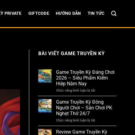
Ỳ PRIVATE
GIFTCODE
HƯỚNG DẪN
TIN TỨC
BÀI VIẾT GAME TRUYỀN KỲ
Game Truyền Kỳ Đáng Chơi
2026 – Siêu Phẩm Kiếm
Hiệp Năm Nay
Chức năng bình luận bị tắt
ở
Game
Truyền
Game Truyền Kỳ Đông
Kỳ
Người Chơi – Sân Chơi PK
Đáng
Nghẹt Thở 24/7
Chơi
2026
Chức năng bình luận bị tắt
ở
–
Game
Siêu
Truyền
Review Game Truyền Kỳ
Phẩm
Kỳ