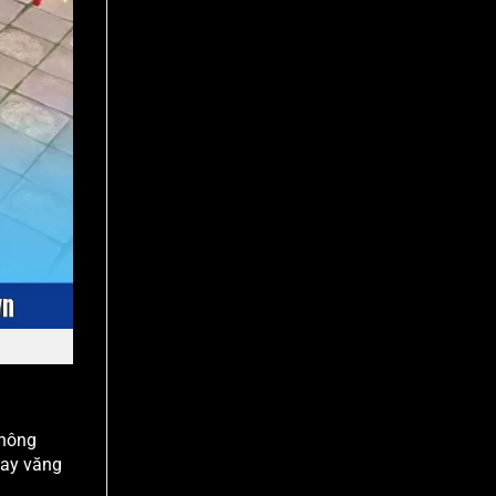
không
hay văng