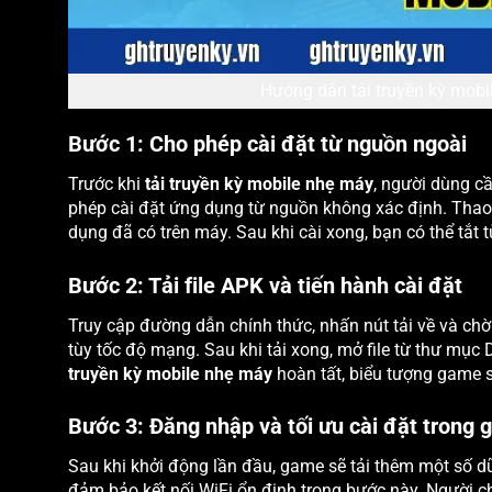
Hướng dẫn tải truyền kỳ mobi
Bước 1: Cho phép cài đặt từ nguồn ngoài
Trước khi
tải truyền kỳ mobile nhẹ máy
, người dùng c
phép cài đặt ứng dụng từ nguồn không xác định. Thao
dụng đã có trên máy. Sau khi cài xong, bạn có thể tắt 
Bước 2: Tải file APK và tiến hành cài đặt
Truy cập đường dẫn chính thức, nhấn nút tải về và ch
tùy tốc độ mạng. Sau khi tải xong, mở file từ thư mục
truyền kỳ mobile nhẹ máy
hoàn tất, biểu tượng game s
Bước 3: Đăng nhập và tối ưu cài đặt trong
Sau khi khởi động lần đầu, game sẽ tải thêm một số d
đảm bảo kết nối WiFi ổn định trong bước này. Người 