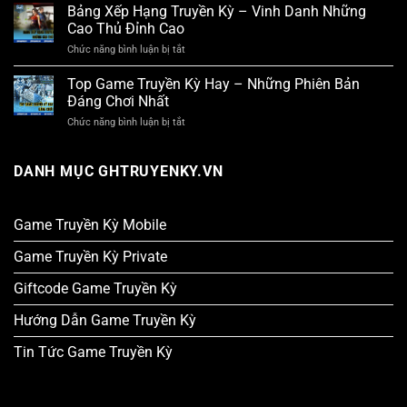
Game
Bảng Xếp Hạng Truyền Kỳ – Vinh Danh Những
Nay
Sân
Truyền
Cao Thủ Đỉnh Cao
Chơi
Kỳ
PK
Mobile
Chức năng bình luận bị tắt
ở
Nghẹt
–
Bảng
Thở
Đánh
Xếp
Top Game Truyền Kỳ Hay – Những Phiên Bản
24/7
Giá
Hạng
Đáng Chơi Nhất
Chi
Truyền
Tiết
Kỳ
Chức năng bình luận bị tắt
ở
Tính
–
Top
Năng
Vinh
Game
Danh
Truyền
DANH MỤC GHTRUYENKY.VN
Những
Kỳ
Cao
Hay
Thủ
–
Đỉnh
Những
Game Truyền Kỳ Mobile
Cao
Phiên
Bản
Game Truyền Kỳ Private
Đáng
Chơi
Giftcode Game Truyền Kỳ
Nhất
Hướng Dẫn Game Truyền Kỳ
Tin Tức Game Truyền Kỳ