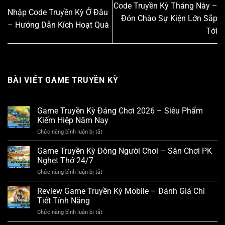
Code Truyền Kỳ Tháng Này –
Nhập Code Truyền Kỳ Ở Đâu
Đón Chào Sự Kiện Lớn Sắp
– Hướng Dẫn Kích Hoạt Quà
Tới
BÀI VIẾT GAME TRUYỀN KỲ
Game Truyền Kỳ Đáng Chơi 2026 – Siêu Phẩm
Kiếm Hiệp Năm Nay
Chức năng bình luận bị tắt
ở
Game
Truyền
Game Truyền Kỳ Đông Người Chơi – Sân Chơi PK
Kỳ
Nghẹt Thở 24/7
Đáng
Chơi
Chức năng bình luận bị tắt
ở
2026
Game
–
Truyền
Review Game Truyền Kỳ Mobile – Đánh Giá Chi
Siêu
Kỳ
Tiết Tính Năng
Phẩm
Đông
Kiếm
Người
Chức năng bình luận bị tắt
ở
Hiệp
Chơi
Review
Năm
–