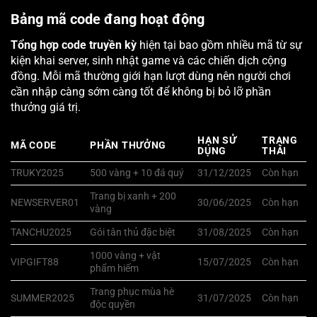
Bảng mã code đang hoạt động
Tổng hợp code truyền kỳ
hiện tại bao gồm nhiều mã từ sự
kiện khai server, sinh nhật game và các chiến dịch cộng
đồng. Mỗi mã thường giới hạn lượt dùng nên người chơi
cần nhập càng sớm càng tốt để không bị bỏ lỡ phần
thưởng giá trị.
HẠN SỬ
TRẠNG
MÃ CODE
PHẦN THƯỞNG
DỤNG
THÁI
TRUKY2025
500 vàng + 10 đá quý
31/12/2025
Còn hạn
Trang bị xanh + 200
NEWSERVER01
30/06/2025
Còn hạn
vàng
TANCHU2025
Gói tân thủ đặc biệt
31/08/2025
Còn hạn
1000 vàng + vật
VIPGIFT88
15/07/2025
Còn hạn
phẩm hiếm
Trang phục mùa hè
SUMMER2025
31/07/2025
Còn hạn
độc quyền