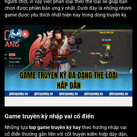
người chơi, vì vậy việc phân loại theo thể loại sẽ giúp bạn
chọn được phiên bản ưng ý nhất. Dưới đây là những nhóm
game được yêu thích nhất hiện nay trong dòng truyền kỳ.
Game truyền kỳ đa dạng thể loại hấp dẫn
Game truyền kỳ nhập vai cổ điển
Những tựa
top game truyền kỳ hay
theo hướng nhập vai
cổ điển thường gắn liền với cốt truyện kiếm hiệp dày dặn,