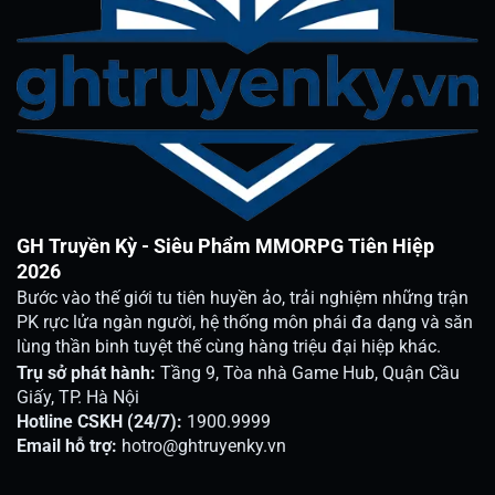
GH Truyền Kỳ - Siêu Phẩm MMORPG Tiên Hiệp
2026
Bước vào thế giới tu tiên huyền ảo, trải nghiệm những trận
PK rực lửa ngàn người, hệ thống môn phái đa dạng và săn
lùng thần binh tuyệt thế cùng hàng triệu đại hiệp khác.
Trụ sở phát hành:
Tầng 9, Tòa nhà Game Hub, Quận Cầu
Giấy, TP. Hà Nội
Hotline CSKH (24/7):
1900.9999
Email hỗ trợ:
hotro@ghtruyenky.vn