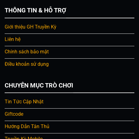
THÔNG TIN & HỖ TRỢ
Giới thiệu GH Truyền Kỳ
Liên hệ
Chính sách bảo mật
Điều khoản sử dụng
CHUYÊN MỤC TRÒ CHƠI
Tin Tức Cập Nhật
Giftcode
Hướng Dẫn Tân Thủ
Truyền Kỳ Mobile