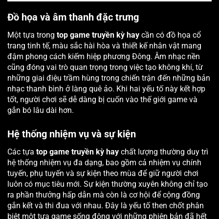
Đồ họa và âm thanh đặc trưng
Một tựa trong
top game truyền kỳ hay
cần có đồ họa cổ
trang tinh tế, màu sắc hài hòa và thiết kế nhân vật mang
đậm phong cách kiếm hiệp phương Đông. Âm nhạc nền
cũng đóng vai trò quan trọng trong việc tạo không khí, từ
những giai điệu trầm hùng trong chiến trận đến những bản
nhạc thanh bình ở làng quê ảo. Khi hai yếu tố này kết hợp
tốt, người chơi sẽ dễ dàng bị cuốn vào thế giới game và
gắn bó lâu dài hơn.
Hệ thống nhiệm vụ và sự kiện
Các tựa
top game truyền kỳ hay
chất lượng thường duy trì
hệ thống nhiệm vụ đa dạng, bao gồm cả nhiệm vụ chính
tuyến, phụ tuyến và sự kiện theo mùa để giữ người chơi
luôn có mục tiêu mới. Sự kiện thường xuyên không chỉ tạo
ra phần thưởng hấp dẫn mà còn là cơ hội để cộng đồng
gắn kết và thi đua với nhau. Đây là yếu tố then chốt phân
biệt một tựa game sống động với những phiên bản đã hết