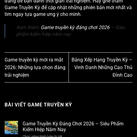
đáng để bạn dành thời gian trải nghiệm. Hãy ghé thăm
Game Truyền Kỳ
để cập nhật những phiên bản mới nhất và
tìm ngay tựa game ưng ý cho mình.
Xem thêm:
Game truyền kỳ đáng chơi 2026
– Siêu
phẩm kiếm hiệp năm nay
Game truyền kỳ mới ra mắt
Bảng Xếp Hạng Truyền Kỳ –
2026: Những lựa chọn đáng
Vinh Danh Những Cao Thủ
trải nghiệm
Đỉnh Cao
BÀI VIẾT GAME TRUYỀN KỲ
Game Truyền Kỳ Đáng Chơi 2026 – Siêu Phẩm
Kiếm Hiệp Năm Nay
Chức năng bình luận bị tắt
ở