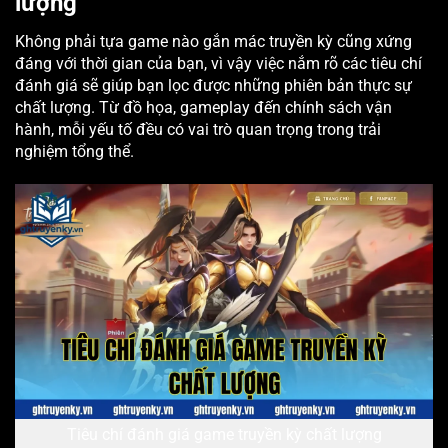
lượng
Không phải tựa game nào gắn mác truyền kỳ cũng xứng
đáng với thời gian của bạn, vì vậy việc nắm rõ các tiêu chí
đánh giá sẽ giúp bạn lọc được những phiên bản thực sự
chất lượng. Từ đồ họa, gameplay đến chính sách vận
hành, mỗi yếu tố đều có vai trò quan trọng trong trải
nghiệm tổng thể.
Tiêu chí đánh giá game truyền kỳ chất lượng