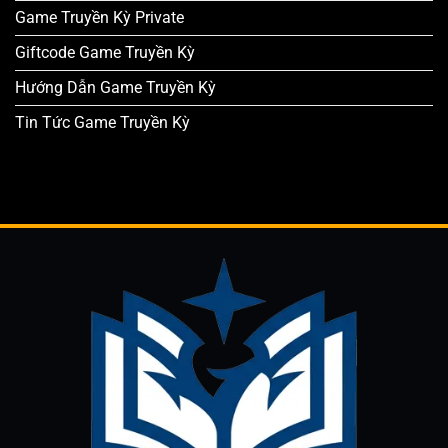
Bản
Game Truyền Kỳ Private
Đáng
Chơi
Giftcode Game Truyền Kỳ
Nhất
Hướng Dẫn Game Truyền Kỳ
Tin Tức Game Truyền Kỳ