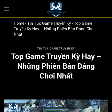
Bỏ
qua
nội
dung
Home
-
Tin Tức Game Truyền Kỳ
-
Top Game
Truyền Kỳ Hay – Những Phiên Bản Đáng Chơi
Nhất
TIN TỨC GAME TRUYỀN KỲ
Top Game Truyền Kỳ Hay –
Những Phiên Bản Đáng
Chơi Nhất