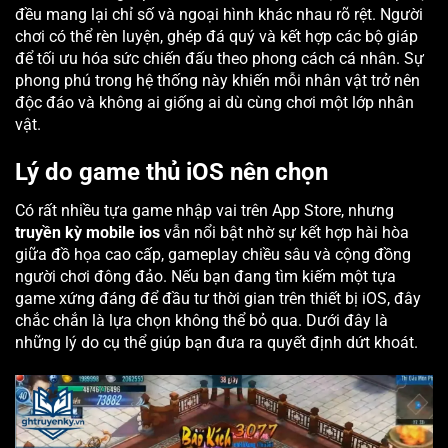
đều mang lại chỉ số và ngoại hình khác nhau rõ rệt. Người
chơi có thể rèn luyện, ghép đá quý và kết hợp các bộ giáp
để tối ưu hóa sức chiến đấu theo phong cách cá nhân. Sự
phong phú trong hệ thống này khiến mỗi nhân vật trở nên
độc đáo và không ai giống ai dù cùng chơi một lớp nhân
vật.
Lý do game thủ iOS nên chọn
Có rất nhiều tựa game nhập vai trên App Store, nhưng
truyền kỳ mobile ios
vẫn nổi bật nhờ sự kết hợp hài hòa
giữa đồ họa cao cấp, gameplay chiều sâu và cộng đồng
người chơi đông đảo. Nếu bạn đang tìm kiếm một tựa
game xứng đáng để đầu tư thời gian trên thiết bị iOS, đây
chắc chắn là lựa chọn không thể bỏ qua. Dưới đây là
những lý do cụ thể giúp bạn đưa ra quyết định dứt khoát.