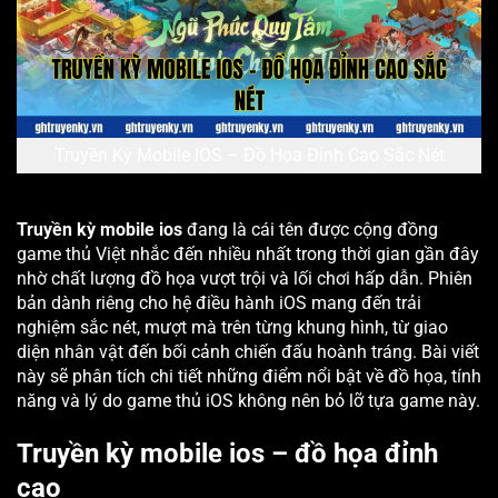
Truyền Kỳ Mobile IOS – Đồ Họa Đỉnh Cao Sắc Nét
Truyền kỳ mobile ios
đang là cái tên được cộng đồng
game thủ Việt nhắc đến nhiều nhất trong thời gian gần đây
nhờ chất lượng đồ họa vượt trội và lối chơi hấp dẫn. Phiên
bản dành riêng cho hệ điều hành iOS mang đến trải
nghiệm sắc nét, mượt mà trên từng khung hình, từ giao
diện nhân vật đến bối cảnh chiến đấu hoành tráng. Bài viết
này sẽ phân tích chi tiết những điểm nổi bật về đồ họa, tính
năng và lý do game thủ iOS không nên bỏ lỡ tựa game này.
Truyền kỳ mobile ios – đồ họa đỉnh
cao