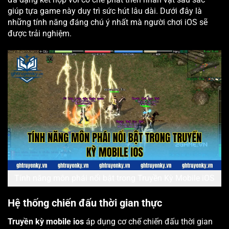
giúp tựa game này duy trì sức hút lâu dài. Dưới đây là
những tính năng đáng chú ý nhất mà người chơi iOS sẽ
được trải nghiệm.
Tính năng môn phái nổi bật trong Truyền Kỳ Mobile iOS
Hệ thống chiến đấu thời gian thực
Truyền kỳ mobile ios
áp dụng cơ chế chiến đấu thời gian